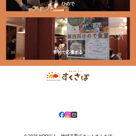
ひので
寄付で応援する
〒080-0811 北海道帯広市東11条南9丁目1番地 市民活動プラザ六中
3F