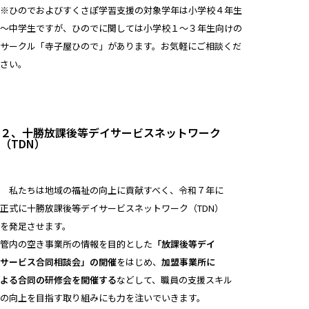
※ひのでおよびすくさぽ学習支援の対象学年は小学校４年生
～中学生ですが、ひのでに関しては小学校１～３年生向けの
サークル「寺子屋ひので」があります。お気軽にご相談くだ
さい。
２、十勝放課後等デイサービスネットワーク
（TDN）
私たちは地域の福祉の向上に貢献すべく、令和７年に
正式に十勝放課後等デイサービスネットワーク（TDN）
を発足させます。
管内の空き事業所の情報を目的とした
「放課後等デイ
サービス合同相談会」の開催
をはじめ、
加盟事業所に
よる合同の研修会を開催する
などして、職員の支援スキル
の向上を目指す取り組みにも力を注いでいきます。