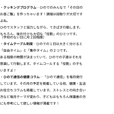
・
クッキングプログラム
…ひのでのみんなで「その日の
お昼ご飯」を作っちゃいます！調理は段取りが大切です
よね。
ひのでスタッフと協力しながら、てきぱき行動します。
もちろん、後片付けも大切な「役割」のひとつです。
（学校のない日に月２回程度）
・
タイムテーブル制度
…ひのでの１日は大きく分けると
「自由タイム」と「集中タイム」の２つです。
ある程度の時間が決まっていて、ひのでの子達はそれを
意識して行動します。タイムコールする「役割」の子も
いますよ！
・
ひので通信の健康コラム
…「ひので通信」を毎月発行
しています。その月の予定を掲載している他、健康・生活
お役立ちコラムも掲載しています。ストレスとの向き合い
方など毎月テーマが変わり、子どもはもちろん保護者の方
にも参考にして欲しい情報が満載です！