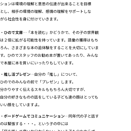
ションは環境の理解と意思の伝達が出来ることを目標
とし、相手の環境の理解、感情の理解をサポートしな
がら社会性を身に付けていきます。
・
ひので文庫
…「本を読む」かどうかで、その子の世界観
は２倍に拡がる可能性を持っています。語彙の獲得はもち
ろん、さまざまな本の追体験をすることを大切にしていま
す。ひのでスタッフのお勧め本が置いてあったり、みんな
で本屋に本を買いにいったりもしています。
・
推し活プレゼン
…自分の「推し」について、
ひのでのみんなの前で「プレゼン」します。
分かりやすく伝えるスキルももちろん大切ですが、
自分の好きなものの話をしている子ども達の顔はとっても
いい顔をしていますよ。
・
ボードゲームでコミュニケーション
…同年代の子と話す
のは緊張する・・・。という子の中には