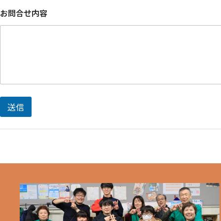
電
お問合せ内容
話
番
号
電
話
番
号
名
前
送信