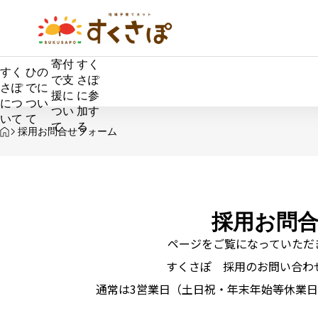
寄付
すく
すく
ひの
で支
さぽ
さぽ
でに
援に
に参
につ
つい
つい
加す
いて
て
て
る
HOME
採用お問合せフォーム
採用お問
ページをご覧になっていただ
タイトル
すくさぽ 採用のお問い合わ
通常は3営業日（土日祝・年末年始等休業