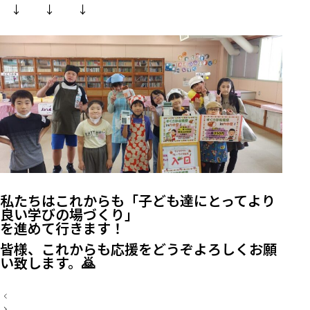
↓ ↓ ↓
私たちはこれからも「子ども達にとってより
良い学びの場づくり」
を進めて行きます！
皆様、これからも応援をどうぞよろしくお願
い致します。🙇
投
稿