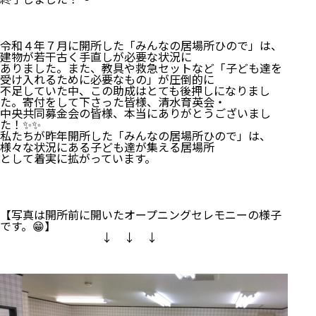
令和４年７月に開所した「みんなの居場所ひので」は、
建物が若干古く手直しが必要な状況に
ありました。また、教具や救急セットなど「子ども達を
受け入れるために必要なもの」が圧倒的に
不足していた中、この助成はとても後押しになりまし
た。寄付をして下さった皆様、清水育英会・
中央共同募金会の皆様、本当にありがとうございまし
た！✨✨
私たちが昨年開所した「みんなの居場所ひので」は、
様々な状況にある子ども達が集える居場所
として着実に拡がっています。
【写真は開所前に開いたオープニングセレモニーの様子
です。😁】
↓ ↓ ↓