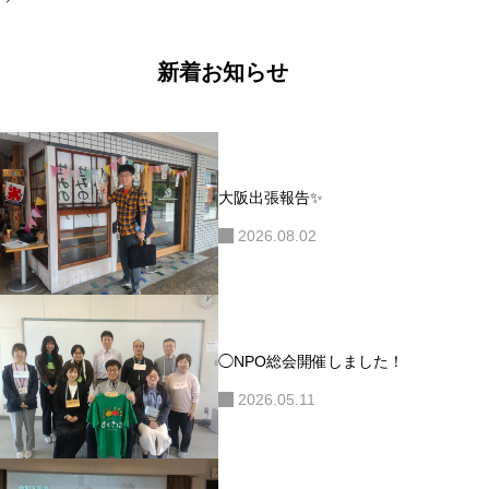
ナ
ビ
ゲ
ー
新着お知らせ
シ
ョ
ン
大阪出張報告✨
2026.08.02
◯NPO総会開催しました！
2026.05.11