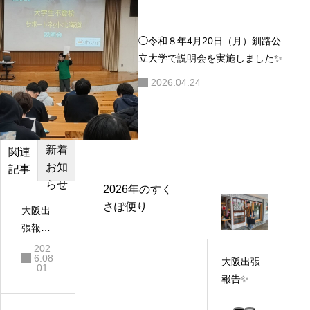
◯令和８年4月20日（月）釧路公
立大学で説明会を実施しました✨
2026.04.24
新着
カテゴ
おすす
関連
お知
リー
め記事
記事
らせ
2026年のすく
さぽ便り
大阪出
張報告
✨
202
6.08
大阪出張
.01
報告✨