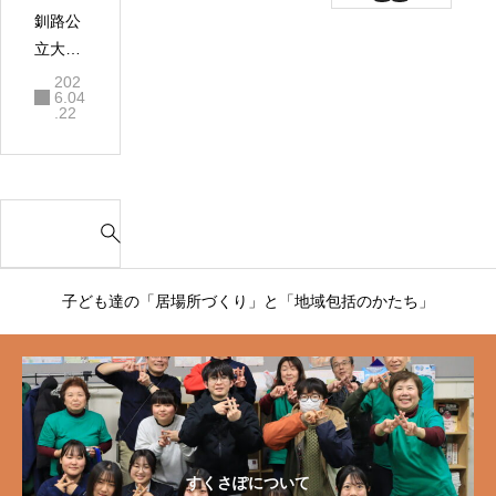
釧路公
立大学
で説明
202
6.04
会をし
.22
てきま
した✨
S
e
a
r
子ども達の「居場所づくり」と「地域包括のかたち」
c
h
f
o
r
:
すくさぽについて