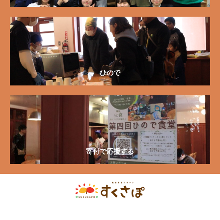
ひので
寄付で応援する
〒080-0811 北海道帯広市東11条南9丁目1番地 市民活動プラザ六中