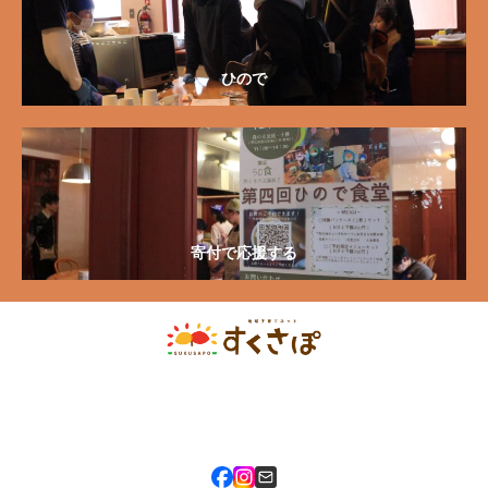
ひので
寄付で応援する
〒080-0811 北海道帯広市東11条南9丁目1番地 市民活動プラザ六中
3F