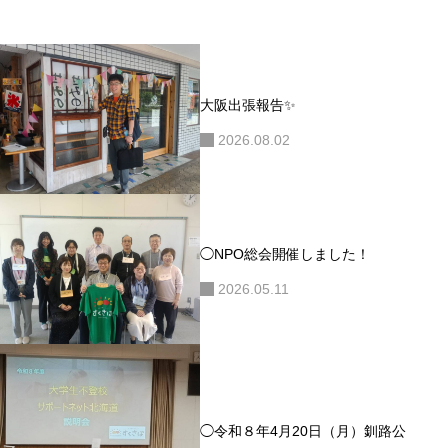
ョ
ン
大阪出張報告✨
2026.08.02
◯NPO総会開催しました！
2026.05.11
◯令和８年4月20日（月）釧路公