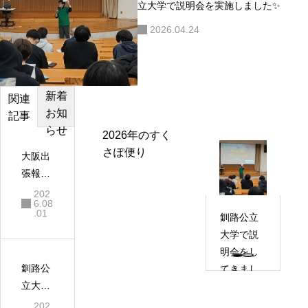
立大学で説明会を実施しました✨
2026.04.24
新着
カテゴ
おすす
関連
お知
リー
め記事
記事
らせ
2026年のすく
さぽ便り
大阪出
張報告
✨
202
6.08
.01
釧路公立
大学で説
明会をし
釧路公
てきまし
立大学
た✨
で説明
202