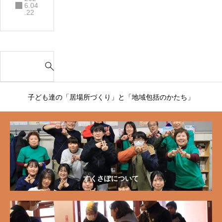
6.04
会をし
.22
てきま
した✨
S
e
a
r
子ども達の「居場所づくり」と「地域包括のかたち」
c
h
f
o
r
:
すくさぽについて