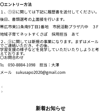
〇エントリー方法
１、①②に関しては下記に履歴書を送付してください。
後日、書類選考の上面接を行います。
帯広市東11条南9丁目1番地 市民活動プラザ六中 ３F
地域子育てネットすくさぽ 採用担当 あて
２、③に関しては新規の事業になります。まずはメール
でご連絡いただき、その後、
学習支援の様子などを見学していただいたりしようと考
えております。
〇お問合わせ
℡ 050-8884-1098 担当：大澤
メール sukusapo2020@gmail.com
投
稿
ナ
ビ
ゲ
ー
新着お知らせ
シ