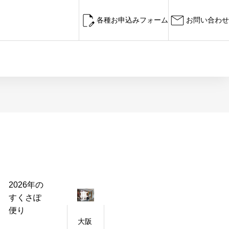
各種お申込みフォーム
お問い合わせ
お
カ
す
テ
す
ゴ
め
リ
記
2026年の
タイトル
ー
事
すくさぽ
便り
大阪