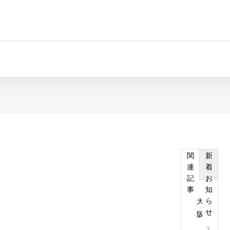
関
新
連
着
記
お
タイトル
事
知
ら
大
せ
阪
出
2