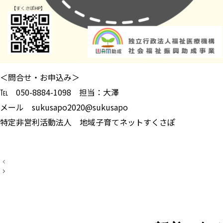
＜問合せ・お申込み＞
℡ 050-8884-1098 担当：大澤
メール sukusapo2020@sukusapo
特定非営利活動法人 地域子育てネットすくさぽ
投
稿
ナ
ビ
ゲ
ー
シ
ョ