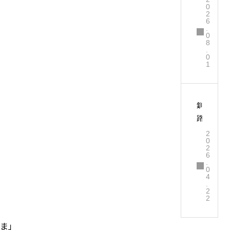
0
張
2
6
報
.
告
0
8
✨
.
0
1
釧
路
公
2
0
立
2
6
大
.
学
0
4
で
.
2
説
2
明
会
ま」