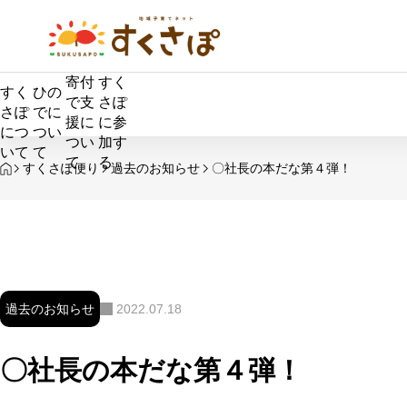
寄付
すく
すく
ひの
で支
さぽ
さぽ
でに
援に
に参
につ
つい
つい
加す
いて
て
て
る
HOME
すくさぽ便り
過去のお知らせ
〇社長の本だな第４弾！
過去のお知らせ
2022.07.18
タイトル
〇社長の本だな第４弾！