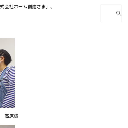
を
式会社ホーム創建さま」、
S
し
e
て
a
き
r
ま
c
し
h
た
f
✨
o
r
:
 高原様