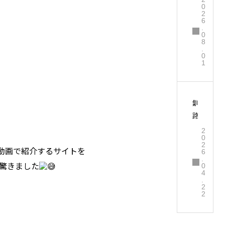
0
張
2
6
報
.
告
0
8
✨
.
0
1
釧
路
公
2
0
立
2
方を動画で紹介するサイトを
6
大
.
驚きました
学
0
4
で
.
2
説
2
明
会