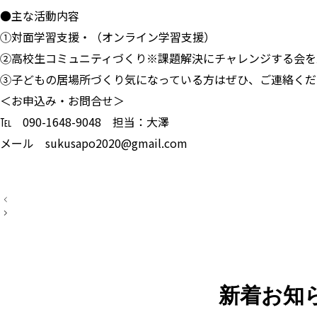
●主な活動内容
①対面学習支援・（オンライン学習支援）
②高校生コミュニティづくり※課題解決にチャレンジする会を
③子どもの居場所づくり気になっている方はぜひ、ご連絡くだ
＜お申込み・お問合せ＞
℡ 090-1648-9048 担当：大澤
メール sukusapo2020@gmail.com
投
稿
ナ
ビ
ゲ
ー
シ
ョ
ン
新着お知