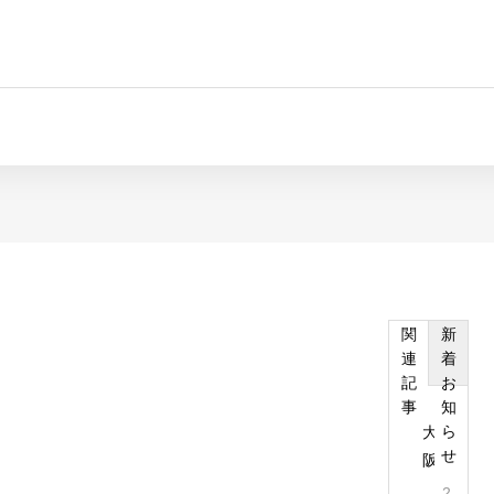
関
新
連
着
記
お
タイトル
事
知
ら
大
せ
阪
出
2