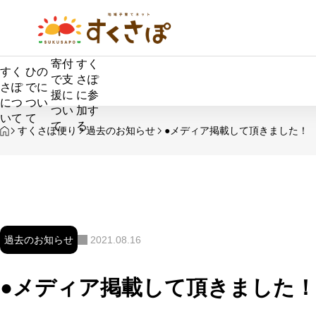
寄付
すく
すく
ひの
で支
さぽ
さぽ
でに
援に
に参
につ
つい
つい
加す
いて
て
て
る
HOME
すくさぽ便り
過去のお知らせ
●メディア掲載して頂きました！
過去のお知らせ
2021.08.16
タイトル
●メディア掲載して頂きました！