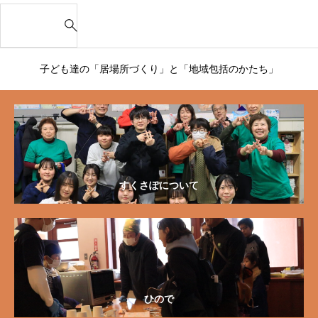
S
e
a
r
子ども達の「居場所づくり」と「地域包括のかたち」
c
h
f
o
r
:
すくさぽについて
ひので