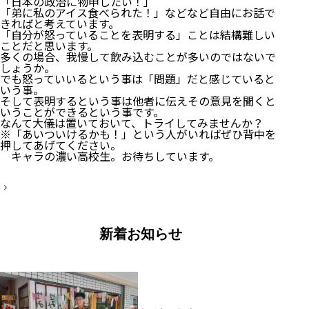
「日本の政治に物申したい！」
「弟に私のアイス食べられた！」などなど自由にお話で
きればと考えています。
「自分が怒っていることを表明する」ことは結構難しい
ことだと思います。
多くの場合、我慢して飲み込むことが多いのではないで
しょうか。
でも怒っていいるという事は「問題」だと感じていると
いう事。
そして表明するという事は他者に伝えその意見を聞くと
いうことができるという事です。
なんて大儀は置いておいて、トライしてみませんか？
※「あいついけるかも！」という人がいればぜひ背中を
押してあげてください。
キャラの濃い高校生。お待ちしています。
投
稿
ナ
ビ
ゲ
新着お知らせ
ー
シ
ョ
ン