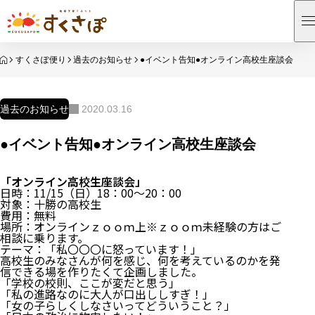
HOME
すくさぽ便り
過去のお知らせ
●イベント告知●オンライン高校生座談会
過去のお知らせ
2020.03.16
●イベント告知●オンライン高校生座談会
「オンライン高校生座談会」
日時：11/15（日）18：00～20：00
対象：十勝の高校生
費用：無料
場所：オンラインｚｏｏｍ上※ｚｏｏｍ未経験の方はご
相談に乗ります。
テーマ：「私〇〇〇に怒っています！」
高校生のみなさんが何を感じ、何を考えているのかを発
信できる場を作りたくて企画しました。
「学校の校則、ここが変だと思う」
「私の進路なのに大人が口出ししすぎ！」
「女の子らしくしなさいってどういうこと？」