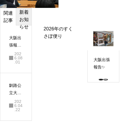
新着
カテゴ
おすす
関連
お知
リー
め記事
記事
らせ
2026年のすく
さぽ便り
大阪出
張報告
✨
202
6.08
大阪出張
.01
報告✨
釧路公
立大学
で説明
202
6.04
会をし
.22
てきま
した✨