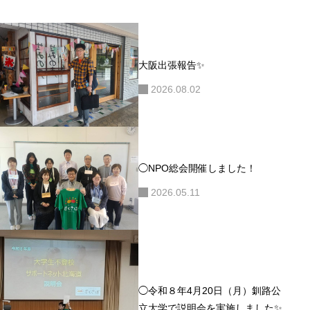
ョ
ン
大阪出張報告✨
2026.08.02
◯NPO総会開催しました！
2026.05.11
◯令和８年4月20日（月）釧路公
立大学で説明会を実施しました✨