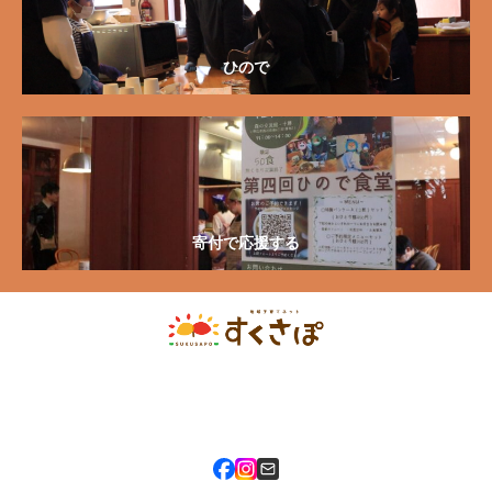
ひので
寄付で応援する
〒080-0811 北海道帯広市東11条南9丁目1番地 市民活動プラザ六中
3F