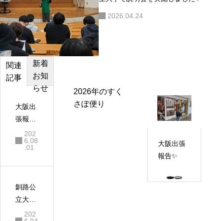
2026.04.24
新着
カテゴ
おすす
関連
お知
リー
め記事
記事
らせ
2026年のすく
さぽ便り
大阪出
張報告
✨
202
6.08
大阪出張
.01
報告✨
釧路公
立大学
で説明
202