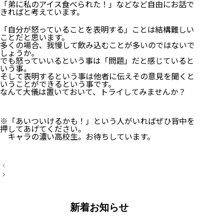
「弟に私のアイス食べられた！」などなど自由にお話で
きればと考えています。
「自分が怒っていることを表明する」ことは結構難しい
ことだと思います。
多くの場合、我慢して飲み込むことが多いのではないで
しょうか。
でも怒っていいるという事は「問題」だと感じていると
いう事。
そして表明するという事は他者に伝えその意見を聞くと
いうことができるという事です。
なんて大儀は置いておいて、トライしてみませんか？
※「あいついけるかも！」という人がいればぜひ背中を
押してあげてください。
キャラの濃い高校生。お待ちしています。
投
稿
ナ
ビ
ゲ
ー
新着お知らせ
シ