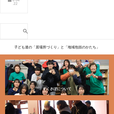
6.04
会をし
.22
てきま
した✨
S
e
a
r
子ども達の「居場所づくり」と「地域包括のかたち」
c
h
f
o
r
:
すくさぽについて